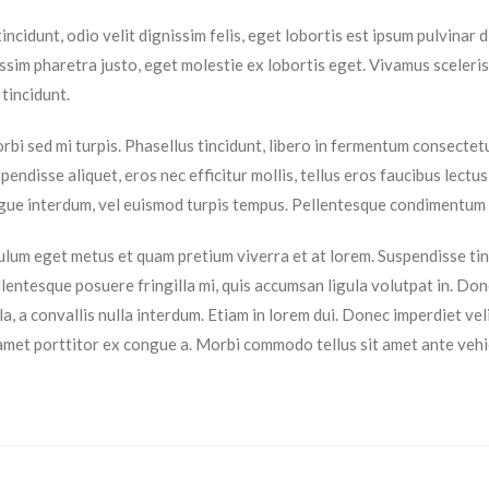
tincidunt, odio velit dignissim felis, eget lobortis est ipsum pulvinar
ssim pharetra justo, eget molestie ex lobortis eget. Vivamus sceleris
 tincidunt.
rbi sed mi turpis. Phasellus tincidunt, libero in fermentum consectetu
pendisse aliquet, eros nec efficitur mollis, tellus eros faucibus lect
n augue interdum, vel euismod turpis tempus. Pellentesque condiment
bulum eget metus et quam pretium viverra et at lorem. Suspendisse tin
ellentesque posuere fringilla mi, quis accumsan ligula volutpat in. D
illa, a convallis nulla interdum. Etiam in lorem dui. Donec imperdiet v
t amet porttitor ex congue a. Morbi commodo tellus sit amet ante vehic