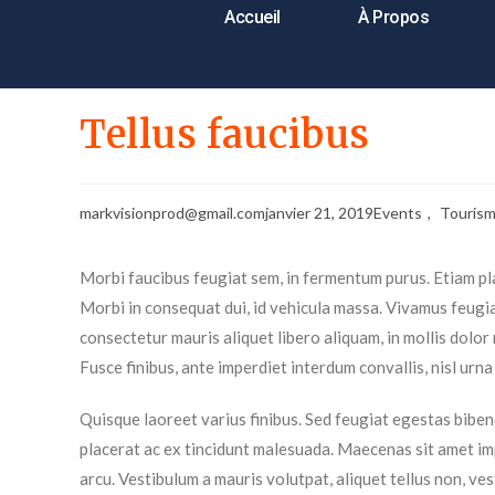
Accueil
À Propos
Tellus faucibus
markvisionprod@gmail.com
janvier 21, 2019
Events
,
Touris
Morbi faucibus feugiat sem, in fermentum purus. Etiam plac
Morbi in consequat dui, id vehicula massa. Vivamus feugia
consectetur mauris aliquet libero aliquam, in mollis dolor
Fusce finibus, ante imperdiet interdum convallis, nisl urna
Quisque laoreet varius finibus. Sed feugiat egestas biben
placerat ac ex tincidunt malesuada. Maecenas sit amet imp
arcu. Vestibulum a mauris volutpat, aliquet tellus non, ve