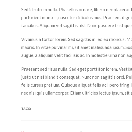
Sed id rutrum nulla. Phasellus ornare, libero nec placerat 
parturient montes, nascetur ridiculus mus. Praesent digni
faucibus. Aliquam vel sagittis nisi. Nunc posuere tristique
Vivamus a tortor lorem. Sed sagittis in leo eu rhoncus. Mo
mauris. In vitae pulvinar mi, sit amet malesuada ipsum. Sus
augue, a aliquam velit facilisis ac. In molestie urna no
Praesent sed risus nulla. Sed eget porttitor lorem. Vesti
justo ut nisi blandit consequat. Nunc non sagittis orci. P
felis cursus pretium. Quisque aliquet felis ac libero fring
nec nisi quis ullamcorper. Etiam ultricies lectus ipsum, si
TAGS: