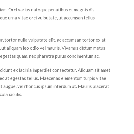
 diam. Orci varius natoque penatibus et magnis dis
que urna vitae orci vulputate, ut accumsan tellus
r, tortor nulla vulputate elit, ac accumsan tortor ex at
us, ut aliquam leo odio vel mauris. Vivamus dictum metus
um egestas quam, nec pharetra purus condimentum ac.
cidunt ex lacinia imperdiet consectetur. Aliquam sit amet
onec at egestas tellus. Maecenas elementum turpis vitae
elit augue, vel rhoncus ipsum interdum ut. Mauris placerat
ula iaculis.