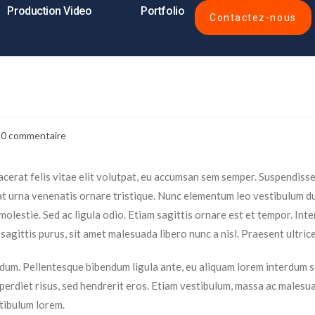
Production Video
Portfolio
Contactez-nous
m
0 commentaire
erat felis vitae elit volutpat, eu accumsan sem semper. Suspendisse n
t urna venenatis ornare tristique. Nunc elementum leo vestibulum dui
 molestie. Sed ac ligula odio. Etiam sagittis ornare est et tempor. In
 sagittis purus, sit amet malesuada libero nunc a nisl. Praesent ultrice
dum. Pellentesque bibendum ligula ante, eu aliquam lorem interdum sed
erdiet risus, sed hendrerit eros. Etiam vestibulum, massa ac malesuad
stibulum lorem.